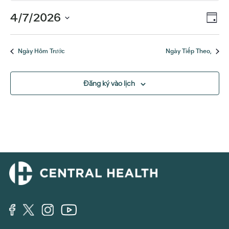
sự
Sự
4/7/2026
Xe
Ngày
kiện
kiệ
Chọn
Hư
ngày.
Xe
cho
Ngày Hôm Trước
Ngày Tiếp Theo,
Hư
Tháng
Đăng ký vào lịch
4
7,
2026