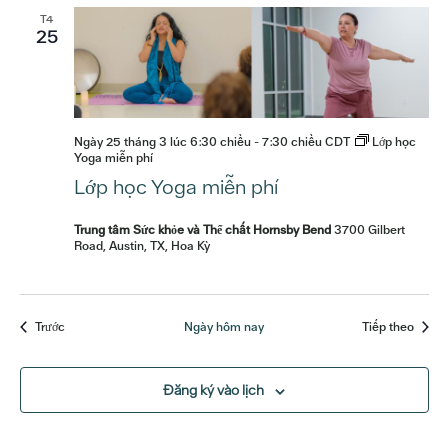
T4
25
Ngày 25 tháng 3 lúc 6:30 chiều
-
7:30 chiều
CDT
Lớp học
Yoga miễn phí
Lớp học Yoga miễn phí
Trung tâm Sức khỏe và Thể chất Hornsby Bend
3700 Gilbert
Road, Austin, TX, Hoa Kỳ
Các sự kiện
Các sự
Trước
Ngày hôm nay
Tiếp theo
Đăng ký vào lịch