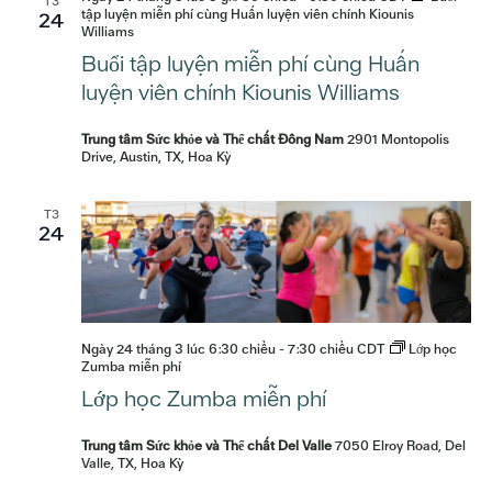
kiện
T3
tập luyện miễn phí cùng Huấn luyện viên chính Kiounis
24
Williams
Buổi tập luyện miễn phí cùng Huấn
luyện viên chính Kiounis Williams
Trung tâm Sức khỏe và Thể chất Đông Nam
2901 Montopolis
Drive, Austin, TX, Hoa Kỳ
T3
24
Ngày 24 tháng 3 lúc 6:30 chiều
-
7:30 chiều
CDT
Lớp học
Zumba miễn phí
Lớp học Zumba miễn phí
Trung tâm Sức khỏe và Thể chất Del Valle
7050 Elroy Road, Del
Valle, TX, Hoa Kỳ