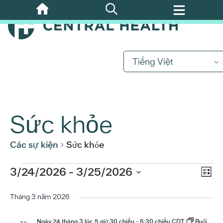
Bỏ
qua
nội
dung
chính
Tiếng Việt
Sức khỏe
Các sự kiện
Sức khỏe
Sự
Các
3/24/2026
 - 
3/25/2026
Xe
Danh
kiệ
Chọn
sách
sự
Hư
ngày.
Tháng 3 năm 2026
Xe
Hư
Ngày 24 tháng 3 lúc 5 giờ 30 chiều
-
6:30 chiều
CDT
Buổi