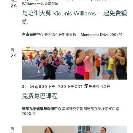
导
周二
Williams 一起免费锻炼
24
导
与培训大师 Kiounis Williams 一起免费锻
航
航
炼
东南保健中心
美国德克萨斯州奥斯汀 Montopolis Drive 2901 号
周二
24
3 月 24 @ 6:30 下午
-
7:30 下午
CDT
免费尊巴课程
免费尊巴课程
德尔瓦莱健康与保健中心
美国德克萨斯州德尔瓦莱埃尔罗伊路
7050 号
周二