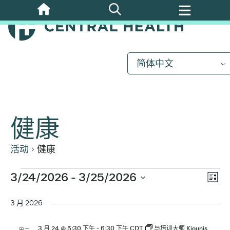
跳
至
主
要
内
简体中文
容
健康
活动
健康
活
3/24/2026
 - 
3/25/2026
视
活
列
选
动
表
动
图
择
3 月 2026
视
日
图
期
3 月 24 @ 5:30 下午
-
6:30 下午
CDT
与培训大师 Kiounis