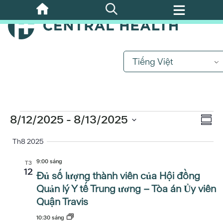
Bỏ
qua
nội
dung
chính
Tiếng Việt
Các
sự
Sự
8/12/2025
 - 
8/13/2025
Xe
Bản
kiện
kiệ
Chọn
tóm
Th8 2025
Hư
ngày.
tắt
Xe
Hư
9:00 sáng
T3
12
Đủ số lượng thành viên của Hội đồng
Quản lý Y tế Trung ương – Tòa án Ủy viên
Quận Travis
10:30 sáng