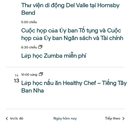
Thư viện di động Del Valle tại Hornsby
Bend
5:00 chiều
Cuộc họp của Ủy ban Tố tụng và Cuộc
họp của Ủy ban Ngân sách và Tài chính
6:30 chiều
Lớp học Zumba miễn phí
10:00 sáng
T4
13
Lớp học nấu ăn Healthy Chef – Tiếng Tây
Ban Nha
Các sự kiện
Các sự
trước đó
Ngày hôm nay
Tiếp theo