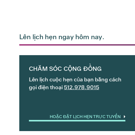
Lên lịch hẹn ngay hôm nay.
CHĂM SÓC CỘNG ĐỒNG
Lên lịch cuộc hẹn của bạn bằng cách
gọi điện thoại
512.978.9015
HOẶC ĐẶT LỊCH HẸN TRỰC TUYẾN