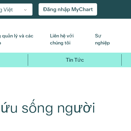
Đăng nhập MyChart
g Việt
 quản lý và các
Liên hệ với
Sự
p
chúng tôi
nghiệp
Tin Tức
cứu sống người