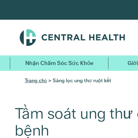
Bỏ
qua
nội
dung
chính
Nhận Chăm Sóc Sức Khỏe
Giới
Trang chủ
> Sàng lọc ung thư ruột kết
Tầm soát ung thư 
bệnh