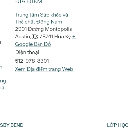
ĐỊA ĐIỂM
Trung tâm Sức khỏe và
Thể chất Đông Nam
2901 Đường Montopolis
Austin
,
TX
78741
Hoa Kỳ
+
u
Google Bản Đồ
Điện thoại
512-978-8301
m
Xem Địa điểm trang Web
ung
hất
NSBY BEND
LỚP HỌC 