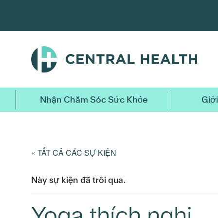
Bỏ
qua
nội
dung
chính
Nhận Chăm Sóc Sức Khỏe
Giới
« TẤT CẢ CÁC SỰ KIỆN
Này sự kiện đã trôi qua.
Yoga thích nghi