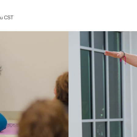
ều
CST