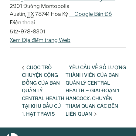
2901 Đường Montopolis
Austin
,
TX
78741
Hoa Kỳ
+ Google Bản Đồ
Điện thoại
512-978-8301
Xem Địa điểm trang Web
CUỘC TRÒ
YÊU CẦU VỀ SỐ LƯỢNG
CHUYỆN CỘNG
THÀNH VIÊN CỦA BAN
ĐỒNG CỦA BAN
QUẢN LÝ CENTRAL
QUẢN LÝ
HEALTH – GIAI ĐOẠN 1
CENTRAL HEALTH
HANCOCK: CHUYẾN
TẠI KHU BẦU CỬ
THAM QUAN CÁC BÊN
1, HẠT TRAVIS
LIÊN QUAN