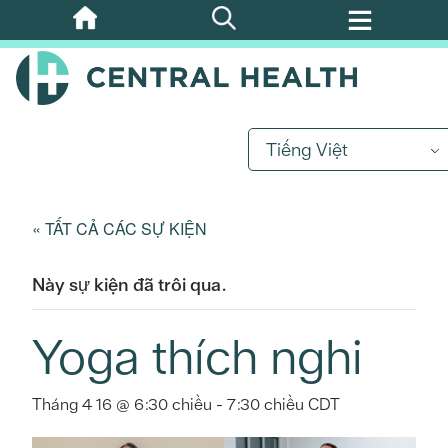
Bỏ
qua
nội
dung
chính
Tiếng Việt
« TẤT CẢ CÁC SỰ KIỆN
Này sự kiện đã trôi qua.
Yoga thích nghi
Tháng 4 16 @ 6:30 chiều
-
7:30 chiều
CDT