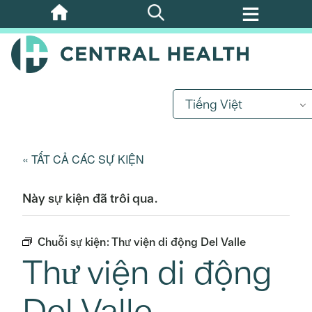
Bỏ
qua
nội
dung
chính
Tiếng Việt
« TẤT CẢ CÁC SỰ KIỆN
Này sự kiện đã trôi qua.
Chuỗi sự kiện:
Thư viện di động Del Valle
Thư viện di động
Del Valle