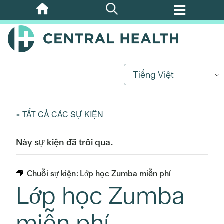
Bỏ
qua
nội
dung
chính
Tiếng Việt
« TẤT CẢ CÁC SỰ KIỆN
Này sự kiện đã trôi qua.
Chuỗi sự kiện:
Lớp học Zumba miễn phí
Lớp học Zumba
miễn phí