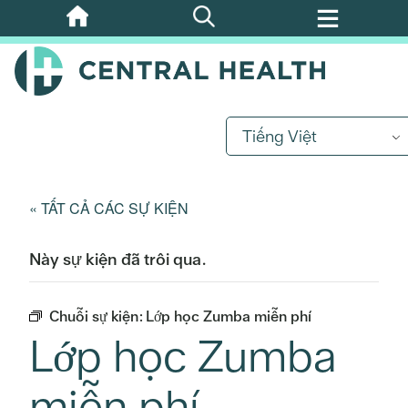
Bỏ
qua
nội
dung
chính
Tiếng Việt
« TẤT CẢ CÁC SỰ KIỆN
Này sự kiện đã trôi qua.
Chuỗi sự kiện:
Lớp học Zumba miễn phí
Lớp học Zumba
miễn phí