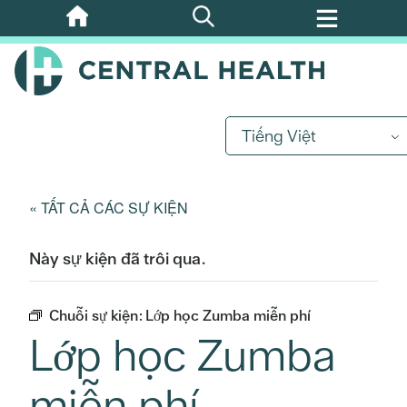
Bỏ
qua
nội
dung
chính
Tiếng Việt
« TẤT CẢ CÁC SỰ KIỆN
Này sự kiện đã trôi qua.
Chuỗi sự kiện:
Lớp học Zumba miễn phí
Lớp học Zumba
miễn phí