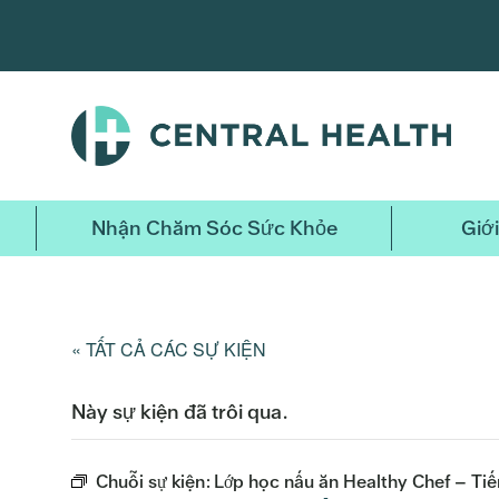
Bỏ
qua
nội
dung
chính
Nhận Chăm Sóc Sức Khỏe
Giới
« TẤT CẢ CÁC SỰ KIỆN
Này sự kiện đã trôi qua.
Chuỗi sự kiện:
Lớp học nấu ăn Healthy Chef – Ti