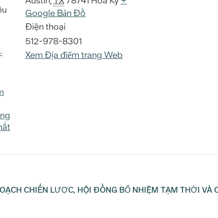
Austin
,
TX
78741
Hoa Kỳ
+
ều
Google Bản Đồ
Điện thoại
512-978-8301
–
Xem Địa điểm trang Web
m
ung
hất
OẠCH CHIẾN LƯỢC, HỘI ĐỒNG BỔ NHIỆM TẠM THỜI VÀ 