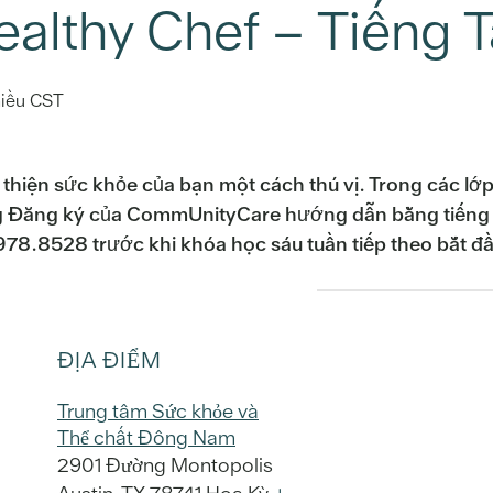
ealthy Chef – Tiếng 
hiều
CST
 thiện sức khỏe của bạn một cách thú vị. Trong các lớ
 Đăng ký của CommUnityCare hướng dẫn bằng tiếng T
978.8528 trước khi khóa học sáu tuần tiếp theo bắt đ
ĐỊA ĐIỂM
Trung tâm Sức khỏe và
Thể chất Đông Nam
2901 Đường Montopolis