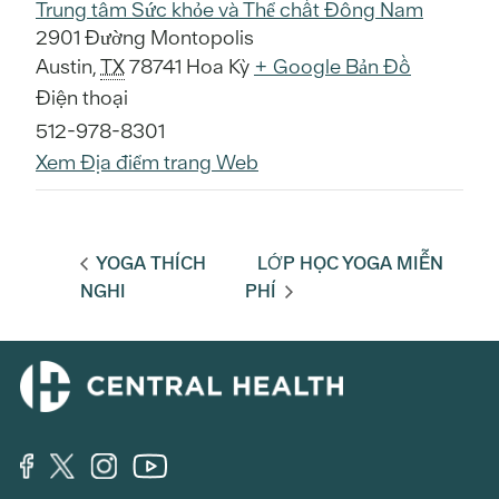
Trung tâm Sức khỏe và Thể chất Đông Nam
2901 Đường Montopolis
Austin
,
TX
78741
Hoa Kỳ
+ Google Bản Đồ
Điện thoại
512-978-8301
Xem Địa điểm trang Web
YOGA THÍCH
LỚP HỌC YOGA MIỄN
NGHI
PHÍ