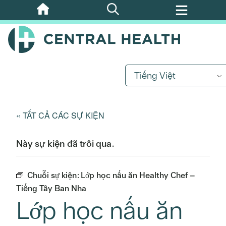
Bỏ
qua
nội
dung
chính
Tiếng Việt
« TẤT CẢ CÁC SỰ KIỆN
Này sự kiện đã trôi qua.
Chuỗi sự kiện:
Lớp học nấu ăn Healthy Chef –
Tiếng Tây Ban Nha
Lớp học nấu ăn