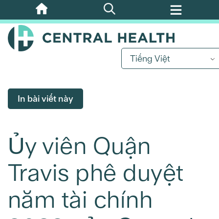
Bỏ
qua
nội
dung
Tiếng Việt
chính
In bài viết này
Ủy viên Quận
Travis phê duyệt
năm tài chính