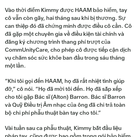
Vào thời điểm Kimmy được HAAM bảo hiểm, tay
cô vẫn còn gãy, hai tháng sau khi bị thương. Sự
can thiệp đó đã chứng minh được điều cô cần. Cô
đã gặp một chuyên gia về điều kiện tài chính và
đăng ký chương trình thang phí trượt của
CommUnityCare, cho phép cô được tiếp cận dịch
vụ chăm sóc sức khỏe ban đầu trong sáu tháng
một lần.
“Khi tôi gọi đến HAAM, họ đã rất nhiệt tình giúp
đỡ,” cô nói. “Họ đã mời tôi đến. Họ đã sắp xếp
cho tôi gặp Bác sĩ (Alton) Barron. Bác sĩ Barron
và Quỹ Điều trị Âm nhạc của ông đã chi trả toàn
bộ chi phí phẫu thuật bàn tay cho tôi.”
Vài tuần sau ca phẫu thuật, Kimmy bắt đầu liệu
pháp tay, cũng được bao gồm trong gói bảo hiểm