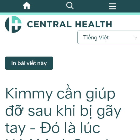
Bỏ
qua
nội
dung
Tiếng Việt
chính
In bài viết này
Kimmy cần giúp
đỡ sau khi bị gãy
tay - Đó là lúc