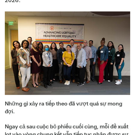
2026.
Những gì xảy ra tiếp theo đã vượt quá sự mong
đợi.
Ngay cả sau cuộc bỏ phiếu cuối cùng, mỗi đề xuất
lọt vào vòng chung kết vẫn tiếp tục nhận được sự