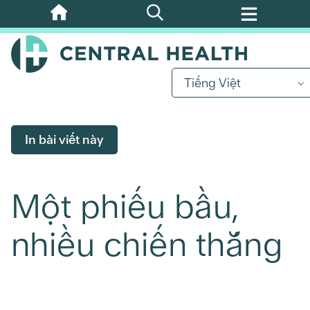
Bỏ
qua
nội
dung
Tiếng Việt
chính
In bài viết này
Một phiếu bầu,
nhiều chiến thắng