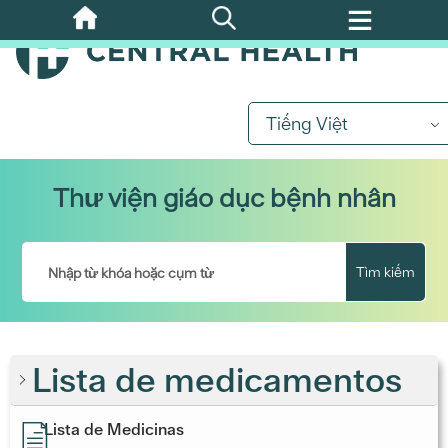
Bỏ
qua
nội
dung
chính
Tiếng Việt
Thư viện giáo dục bệnh nhân
Tìm kiếm
Lista de medicamentos
Lista de Medicinas