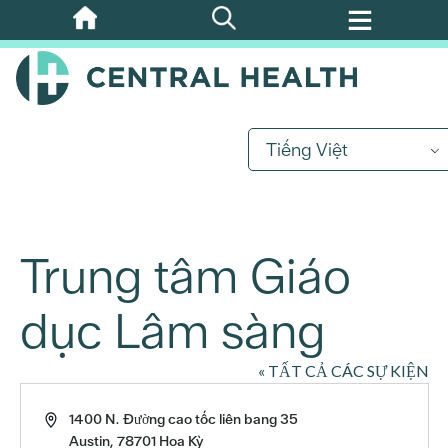
Bỏ
qua
nội
dung
chính
Tiếng Việt
Trung tâm Giáo
dục Lâm sàng
« TẤT CẢ CÁC SỰ KIỆN
Địa
1400 N. Đường cao tốc liên bang 35
chỉ
Austin
,
78701
Hoa Kỳ