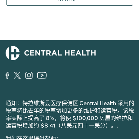
导
航
航
通知：特拉维斯县医疗保健区 Central Health 采用的
税率将比去年的税率增加更多的维护和运营税。该税
率实际上提高了 8%，将使 $100,000 房屋的维护和
运营税增加约 $8.41（八美元四十一美分）。.
我们在这里提供帮助：