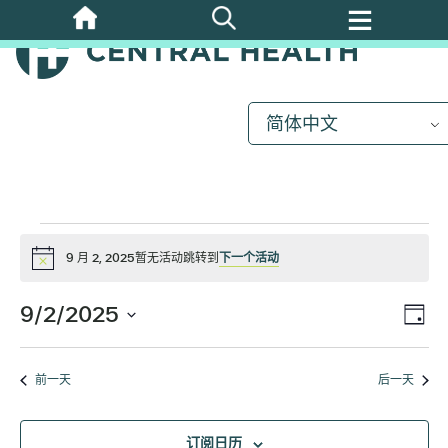
跳
活
至
主
要
动
内
简体中文
容
换
9
月
9 月 2, 2025暂无活动跳转到
下一个活动
通
知
9/2/2025
2,
视
活
日
选
动
图
择
2025
视
前一天
后一天
日
图
期
导
订阅日历