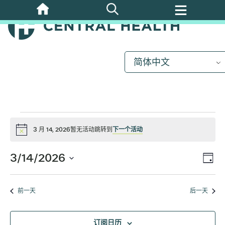
跳
活
至
主
要
动
内
简体中文
容
换
3
月
3 月 14, 2026暂无活动跳转到
下一个活动
通
知
3/14/2026
14,
视
活
日
选
动
图
择
2026
视
前一天
后一天
日
图
期
导
订阅日历