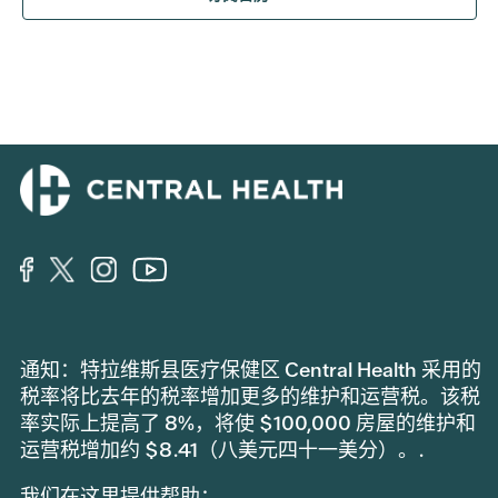
导
航
航
通知：特拉维斯县医疗保健区 Central Health 采用的
税率将比去年的税率增加更多的维护和运营税。该税
率实际上提高了 8%，将使 $100,000 房屋的维护和
运营税增加约 $8.41（八美元四十一美分）。.
我们在这里提供帮助：