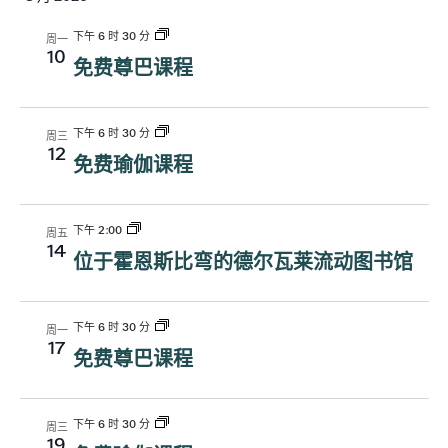
动
图
择
视
日
下午 6 时 30 分
周一
图
期。
导
10
免费尊巴课程
导
航
航
下午 6 时 30 分
周三
12
免费瑜伽课程
下午 2:00
周五
14
位于霍恩斯比弯的德尔瓦莱流动图书馆
下午 6 时 30 分
周一
17
免费尊巴课程
下午 6 时 30 分
周三
19