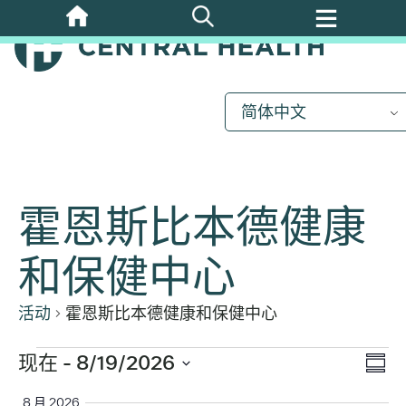
跳
至
主
要
内
简体中文
容
霍恩斯比本德健康
和保健中心
活动
霍恩斯比本德健康和保健中心
活
现在
 - 
8/19/2026
视
活
摘
选
动
要
8 月 2026