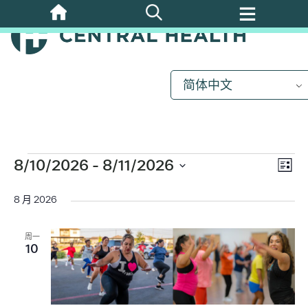
跳
至
主
要
内
简体中文
容
活
动
8/10/2026
 - 
8/11/2026
视
活
列
选
动
表
图
择
8 月 2026
视
日
图
期
导
周一
10
导
航
航