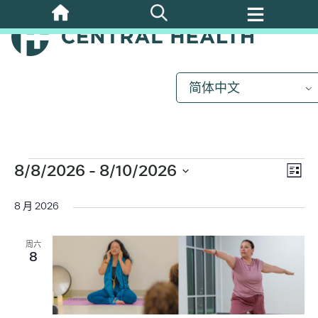
跳
至
主
要
内
简体中文
容
活
动
8/8/2026
 - 
8/10/2026
视
活
列
选
动
表
图
择
8 月 2026
视
日
图
期
导
周六
8
导
航
航