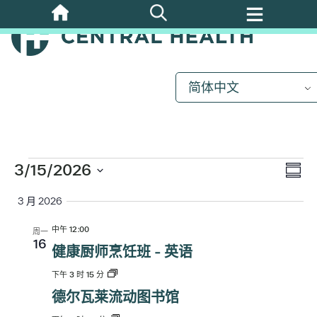
跳
至
主
要
内
简体中文
容
活
动
3/15/2026
视
活
摘
选
动
要
3 月 2026
图
择
视
日
中午 12:00
周一
图
期。
导
16
健康厨师烹饪班 - 英语
导
下午 3 时 15 分
航
航
德尔瓦莱流动图书馆