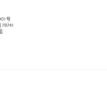
01 号
州
78741
图