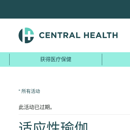
跳
至
主
要
内
容
获得医疗保健
" 所有活动
此活动已过期。
适应性瑜伽