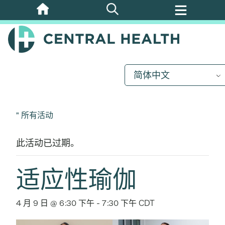
跳
至
主
要
内
简体中文
容
" 所有活动
此活动已过期。
适应性瑜伽
4 月 9 日 @ 6:30 下午
-
7:30 下午
CDT