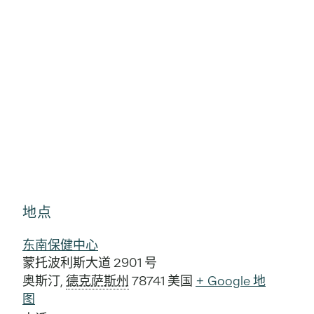
地点
东南保健中心
蒙托波利斯大道 2901 号
奥斯汀
,
德克萨斯州
78741
美国
+ Google 地
图