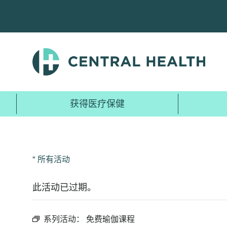
跳
至
主
要
内
容
获得医疗保健
" 所有活动
此活动已过期。
系列活动：
免费瑜伽课程