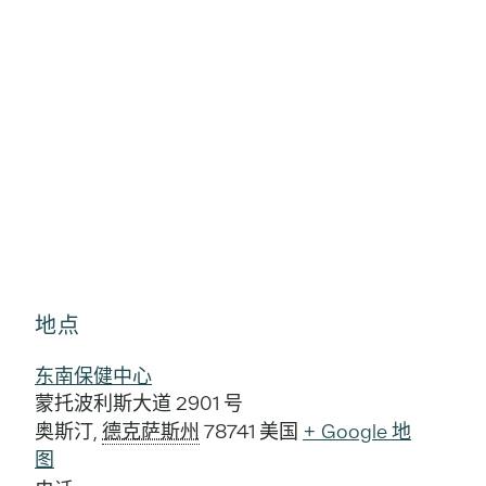
地点
东南保健中心
蒙托波利斯大道 2901 号
奥斯汀
,
德克萨斯州
78741
美国
+ Google 地
图