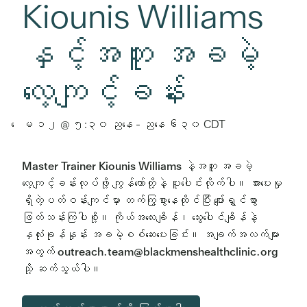
Kiounis Williams
နှင့်အတူ အခမဲ့
လေ့ကျင့်ခန်း
ေမ ၁၂ @ ၅:၃၀ ညနေ
-
ညနေ ၆း၃၀
CDT
Master Trainer Kiounis Williams နဲ့အတူ အခမဲ့
လေ့ကျင့်ခန်းလုပ်ဖို့ ကျွန်တော်တို့နဲ့ ပူးပေါင်းလိုက်ပါ။ အားပေးမှု
ရှိတဲ့ပတ်ဝန်းကျင်မှာ တက်ကြွစွာနေထိုင်ပြီး ပျော်ရွှင်စွာ
ဖြတ်သန်းကြပါစို့။ ကိုယ်အလေးချိန်၊ သွေးပေါင်ချိန်နဲ့
နှလုံးခုန်နှုန်း အခမဲ့စစ်ဆေးပေးခြင်း။ အချက်အလက်များ
အတွက် outreach.team@blackmenshealthclinic.org
သို့ ဆက်သွယ်ပါ။