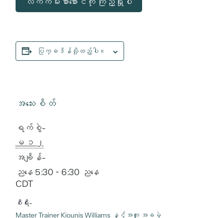
လက်ကမ်းစာစောင်ကို ကြည့်ရှုပါ
ပြက္ခဒိန်သို့ထည့်ပါ။
အသေးစိတ်
ရက်စွဲ-
ေမ ၁၂
အချိန်-
ညနေ 5:30 - 6:30 ညနေ
CDT
စီးရီး-
Master Trainer Kiounis Williams နှင့်အတူ အခမဲ့