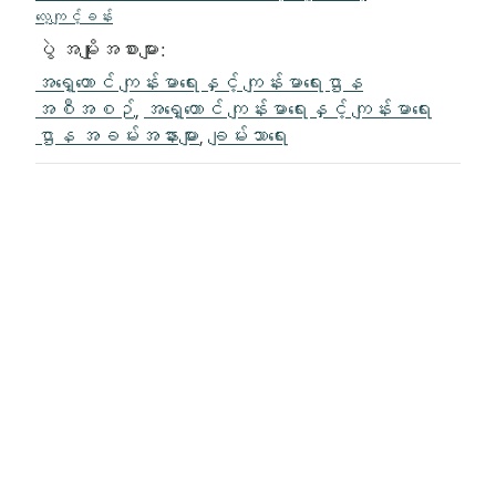
လေ့ကျင့်ခန်း
ပွဲ အမျိုးအစားများ:
အရှေ့တောင် ကျန်းမာရေးနှင့် ကျန်းမာရေးဌာန
အစီအစဉ်
,
အရှေ့တောင် ကျန်းမာရေးနှင့် ကျန်းမာရေး
ဌာန အခမ်းအနားများ
,
ချမ်းသာရေး