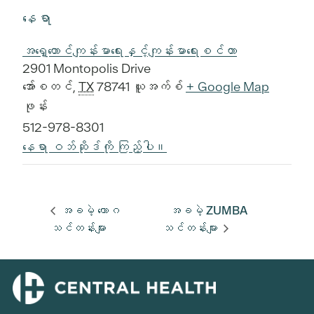
နေရာ
အရှေ့တောင်ကျန်းမာရေးနှင့်ကျန်းမာရေးစင်တာ
2901 Montopolis Drive
အော်စတင်
,
TX
78741
ယူအက်စ်
+ Google Map
ဖုန်း
512-978-8301
နေရာ ဝဘ်ဆိုဒ်ကို ကြည့်ပါ။
အခမဲ့ ယောဂ
အခမဲ့ ZUMBA
သင်တန်းများ
သင်တန်းများ