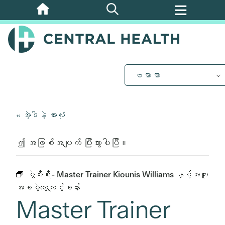
အဓိက
အကြောင်းအရာ
သို့
ကျော်သွား
ပါ။
ဗမာစာ
« အဲ့ဒါနဲ့ အားလုံး
ဤ အဖြစ်အပျက် ပြီးသွားပါပြီ။
ပွဲစီးရီး-
Master Trainer Kiounis Williams နှင့်အတူ
အခမဲ့လေ့ကျင့်ခန်း
Master Trainer