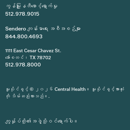
ကွန်မြူနတီစောင့်ရှောက်မှု
512.978.9015
Sendero ကျန်းမာရေး အစီအစဉ်များ
844.800.4693
1111 East Cesar Chavez St.
အော်စတင်၊ TX 78702
512.978.8000
မူပိုင်ခွင့် © ၂၀၂၆ Central Health။ မူပိုင်ခွင့်အားလုံး
ကို သိမ်းဆည်းထားသည်။.
ကျွန်ုပ်တို့၏အဖွဲ့သို့ဝင်ရောက်ပါ။