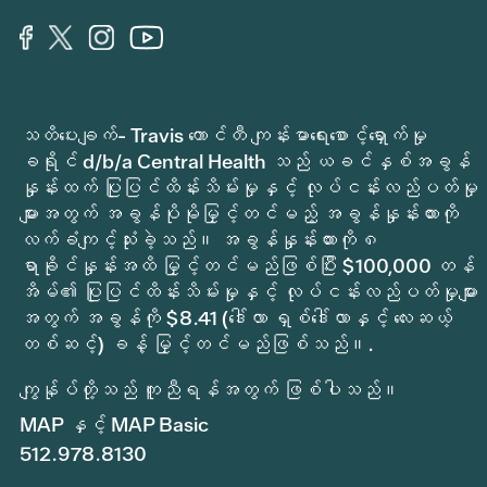
သတိပေးချက်- Travis ကောင်တီ ကျန်းမာရေးစောင့်ရှောက်မှု
ခရိုင် d/b/a Central Health သည် ယခင်နှစ်အခွန်
နှုန်းထက် ပြုပြင်ထိန်းသိမ်းမှုနှင့် လုပ်ငန်းလည်ပတ်မှု
များအတွက် အခွန်ပိုမိုမြှင့်တင်မည့် အခွန်နှုန်းထားကို
လက်ခံကျင့်သုံးခဲ့သည်။ အခွန်နှုန်းထားကို ၈
ရာခိုင်နှုန်းအထိ မြှင့်တင်မည်ဖြစ်ပြီး $100,000 တန်
အိမ်၏ ပြုပြင်ထိန်းသိမ်းမှုနှင့် လုပ်ငန်းလည်ပတ်မှုများ
အတွက် အခွန်ကို $8.41 (ဒေါ်လာ ရှစ်ဒေါ်လာနှင့် လေးဆယ့်
တစ်ဆင့်) ခန့် မြှင့်တင်မည်ဖြစ်သည်။.
ကျွန်ုပ်တို့သည် ကူညီရန်အတွက် ဖြစ်ပါသည်။
MAP နှင့် MAP Basic
512.978.8130