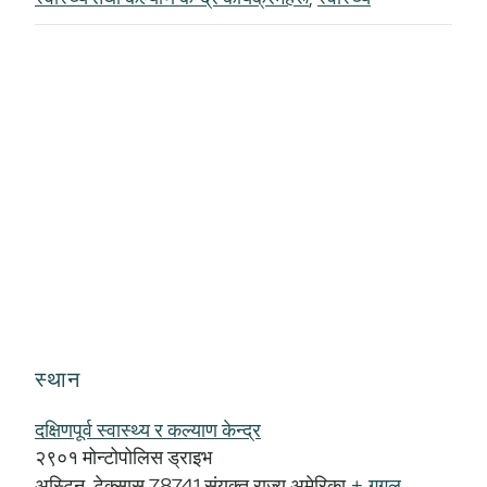
स्थान
दक्षिणपूर्व स्वास्थ्य र कल्याण केन्द्र
२९०१ मोन्टोपोलिस ड्राइभ
अस्टिन
,
टेक्सास
78741
संयुक्त राज्य अमेरिका
+ गुगल