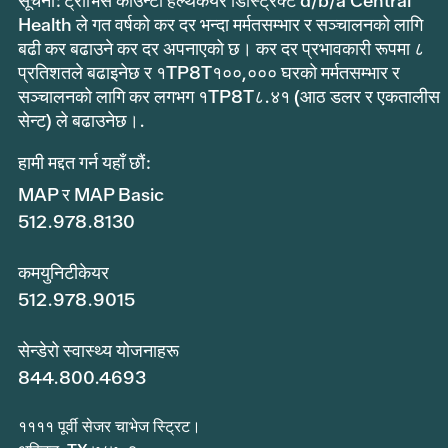
सूचना: ट्राभिस काउन्टी हेल्थकेयर डिस्ट्रिक्ट d/b/a Central
Health ले गत वर्षको कर दर भन्दा मर्मतसम्भार र सञ्चालनको लागि
बढी कर बढाउने कर दर अपनाएको छ। कर दर प्रभावकारी रूपमा ८
प्रतिशतले बढाइनेछ र १TP8T१००,००० घरको मर्मतसम्भार र
सञ्चालनको लागि कर लगभग १TP8T८.४१ (आठ डलर र एकतालीस
सेन्ट) ले बढाउनेछ।.
हामी मद्दत गर्न यहाँ छौं:
MAP र MAP Basic
512.978.8130
कमयुनिटीकेयर
512.978.9015
सेन्डेरो स्वास्थ्य योजनाहरू
844.800.4693
११११ पूर्वी सेजर चाभेज स्ट्रिट।