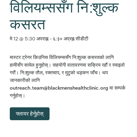
विलियम्ससँग नि:शुल्क
कसरत
मे 12 @ 5:30 अपराह्न
-
६:३० अप्रह्न
सीडीटी
मास्टर ट्रेनर किउनिस विलियम्ससँग नि:शुल्क कसरतको लागि
हामीसँग सामेल हुनुहोस्। सहयोगी वातावरणमा सक्रिय रहौं र रमाइलो
गरौं। नि:शुल्क तौल, रक्तचाप, र मुटुको धड्कन जाँच। थप
जानकारीको लागि
outreach.team@blackmenshealthclinic.org मा सम्पर्क
गर्नुहोस्।
फ्लायर हेर्नुहोस्