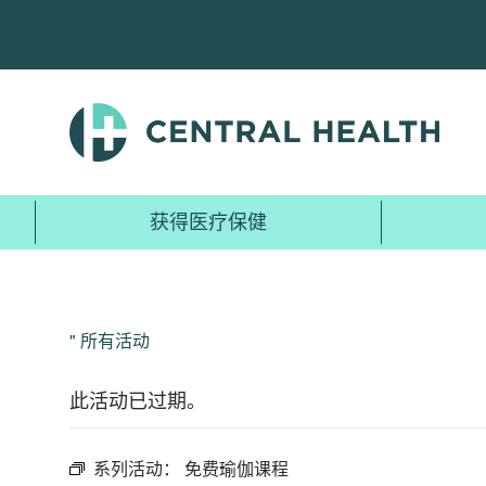
跳
至
主
要
内
容
获得医疗保健
" 所有活动
此活动已过期。
系列活动：
免费瑜伽课程