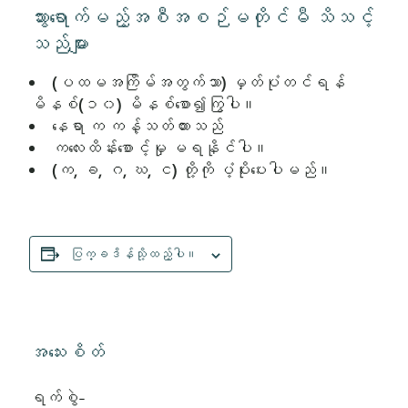
သွားရောက်မည့်အစီအစဉ်မတိုင်မီ သိသင့်
သည်များ
(ပထမအကြိမ်အတွက်သာ) မှတ်ပုံတင်ရန်
မိနစ်(၁၀) မိနစ်စော၍ကြွပါ။
နေရာ က ကန့်သတ်ထားသည်
ကလေးထိန်းစောင့်မှု မရနိုင်ပါ။
(က, ခ, ဂ, ဃ, င) တို့ကို ပံ့ပိုးပေးပါမည်။
ပြက္ခဒိန်သို့ထည့်ပါ။
အသေးစိတ်
ရက်စွဲ-