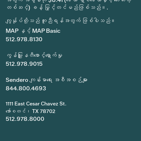
တစ်ဆင့်) ခန့် မြှင့်တင်မည်ဖြစ်သည်။.
ကျွန်ုပ်တို့သည် ကူညီရန်အတွက် ဖြစ်ပါသည်။
MAP နှင့် MAP Basic
512.978.8130
ကွန်မြူနတီစောင့်ရှောက်မှု
512.978.9015
Sendero ကျန်းမာရေး အစီအစဉ်များ
844.800.4693
1111 East Cesar Chavez St.
အော်စတင်၊ TX 78702
512.978.8000