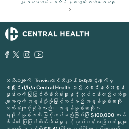
ချက်သင်တန်း - စပိန်
မှုအတွက် လတ်ဆတ်သည်။
သတိပေးချက်- Travis ကောင်တီ ကျန်းမာရေးစောင့်ရှောက်မှု
ခရိုင် d/b/a Central Health သည် ယခင်နှစ်အခွန်
နှုန်းထက် ပြုပြင်ထိန်းသိမ်းမှုနှင့် လုပ်ငန်းလည်ပတ်မှု
များအတွက် အခွန်ပိုမိုမြှင့်တင်မည့် အခွန်နှုန်းထားကို
လက်ခံကျင့်သုံးခဲ့သည်။ အခွန်နှုန်းထားကို ၈
ရာခိုင်နှုန်းအထိ မြှင့်တင်မည်ဖြစ်ပြီး $100,000 တန်
အိမ်၏ ပြုပြင်ထိန်းသိမ်းမှုနှင့် လုပ်ငန်းလည်ပတ်မှုများ
အတွက် အခွန်ကို $8.41 (ဒေါ်လာ ရှစ်ဒေါ်လာနှင့် လေးဆယ့်