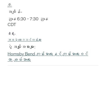
၈
အချိန်-
ညနေ 6:30 - 7:30 ညနေ
CDT
စီးရီး-
အခမဲ့ ယောဂသင်တန်းများ
ပွဲ အမျိုးအစားများ:
Hornsby Bend ကျန်းမာရေးနှင့် ကျန်းမာရေးစင်
တာ
,
ချမ်းသာရေး