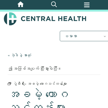
အဓိက
အကြောင်းအရာ
သို့
ကျော်သွား
ပါ။
ဗမာစာ
« အဲ့ဒါနဲ့ အားလုံး
ဤ အဖြစ်အပျက် ပြီးသွားပါပြီ။
ပွဲစီးရီး-
အခမဲ့ ယောဂသင်တန်းများ
အခမဲ့ ယောဂ
သင်တန်းများ