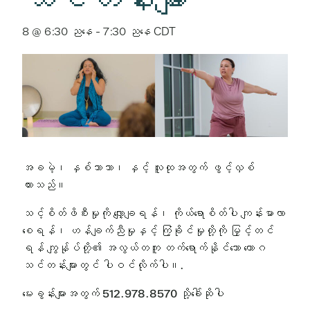
8 @ 6:30 ညနေ
-
7:30 ညနေ
CDT
အခမဲ့၊ နှစ်ဘာသာ၊ နှင့် လူထုအတွက် ဖွင့်လှစ်
ထားသည်။
သင့်စိတ်ဖိစီးမှုကို လျှော့ချရန်၊ ကိုယ်ရောစိတ်ပါ ကျန်းမာလာ
စေရန်၊ ဟန်ချက်ညီမှုနှင့် ကြံ့ခိုင်မှုတို့ကို မြှင့်တင်
ရန် ကျွန်ုပ်တို့၏ အလွယ်တကူ တက်ရောက်နိုင်သော ယောဂ
သင်တန်းများတွင် ပါဝင်လိုက်ပါ။.
မေးခွန်းများအတွက် 512.978.8570 သို့ခေါ်ဆိုပါ