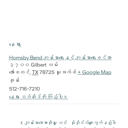
နေရာ
Hornsby Bend ကျန်းမာရေးနှင့် ကျန်းမာရေးစင်တာ
၃၇၀၀ Gilbert လမ်း
အော်စတင်
,
TX
78725
ယူအက်စ်
+ Google Map
ဖုန်း
512-716-7210
နေရာ ဝဘ်ဆိုဒ်ကို ကြည့်ပါ။
ကျန်းမာသောစားဖိုမှူး ဟင်း
မိုဘိုင်းလ်စျေးကွက်နည်းပါး