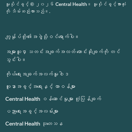
မူပိုင်ခွင့် © ၂၀၂၆ Central Health။ မူပိုင်ခွင့်အားလုံး
ကို သိမ်းဆည်းထားသည်။.
ကျွန်ုပ်တို့၏အဖွဲ့သို့ဝင်ရောက်ပါ။
အများသူငှာ သတင်းအချက်အလတ် တောင်းဆိုချက်ကို တင်
သွင်းပါ။
ကိုယ်ရေးအချက်အလက်မူဝါဒ
လူနာအခွင့်အရေးနှင့် တာဝန်များ
Central Health ဝန်ဆောင်မှုများ တုံ့ပြန်ချက်
ပညာရေးအခွင့်အလမ်းများ
Central Health သုတေသန