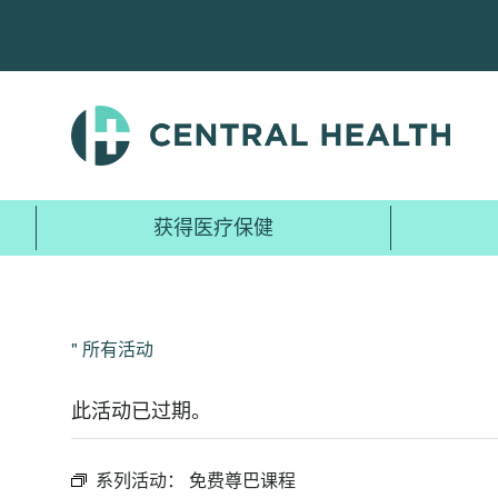
跳
至
主
要
内
容
获得医疗保健
" 所有活动
此活动已过期。
系列活动：
免费尊巴课程