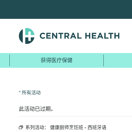
跳
至
主
要
内
容
获得医疗保健
" 所有活动
此活动已过期。
系列活动：
健康厨师烹饪班 - 西班牙语