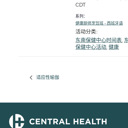
CDT
系列：
健康厨师烹饪班 - 西班牙语
活动分类:
东南保健中心时间表
,
保健中心活动
,
健康
适应性瑜伽