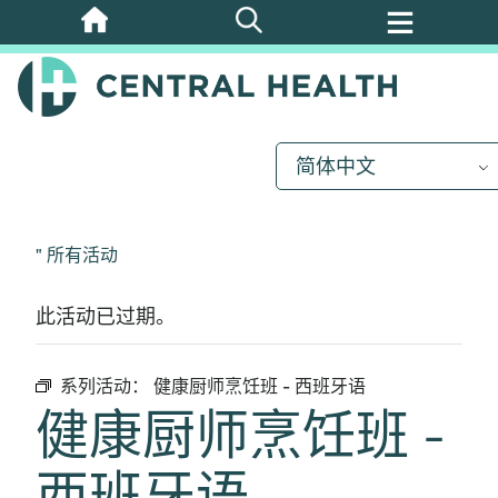
跳
至
主
要
内
简体中文
容
" 所有活动
此活动已过期。
系列活动：
健康厨师烹饪班 - 西班牙语
健康厨师烹饪班 -
西班牙语