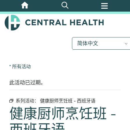
跳
至
主
要
内
简体中文
容
" 所有活动
此活动已过期。
系列活动：
健康厨师烹饪班 - 西班牙语
健康厨师烹饪班 -
西班牙语