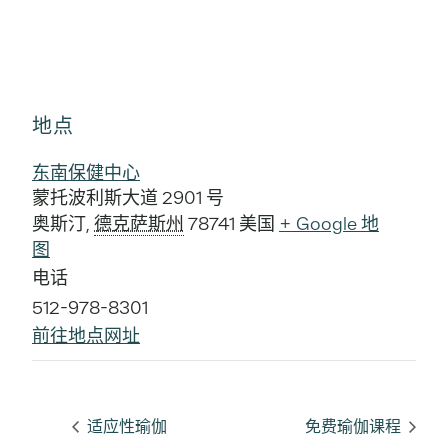
地点
东南保健中心
蒙托波利斯大道 2901 号
奥斯汀
,
德克萨斯州
78741
美国
+ Google 地
图
电话
512-978-8301
前往地点网址
适应性瑜伽
免费瑜伽课程