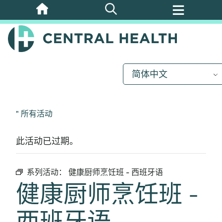
跳
至
主
要
内
简体中文
容
" 所有活动
此活动已过期。
系列活动：
健康厨师烹饪班 - 西班牙语
健康厨师烹饪班 -
西班牙语