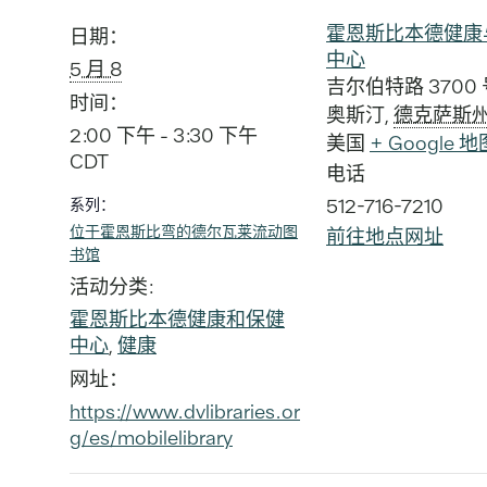
霍恩斯比本德健康
日期：
中心
5 月 8
吉尔伯特路 3700 
时间：
奥斯汀
,
德克萨斯
2:00 下午 - 3:30 下午
美国
+ Google 地
CDT
电话
512-716-7210
系列：
位于霍恩斯比弯的德尔瓦莱流动图
前往地点网址
书馆
活动分类:
霍恩斯比本德健康和保健
中心
,
健康
网址：
https://www.dvlibraries.or
g/es/mobilelibrary