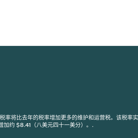
h 采用的税率将比去年的税率增加更多的维护和运营税。该税率
税增加约 $8.41（八美元四十一美分）。.