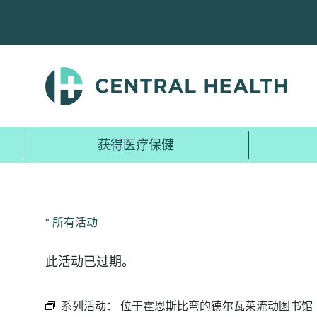
跳
至
主
要
内
容
获得医疗保健
" 所有活动
此活动已过期。
系列活动：
位于霍恩斯比弯的德尔瓦莱流动图书馆