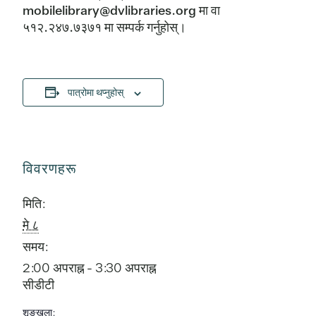
mobilelibrary@dvlibraries.org मा वा
५१२.२४७.७३७१ मा सम्पर्क गर्नुहोस्।
पात्रोमा थप्नुहोस्
विवरणहरू
मिति:
मे ८
समय:
2:00 अपराह्न - 3:30 अपराह्न
सीडीटी
शृङ्खला: