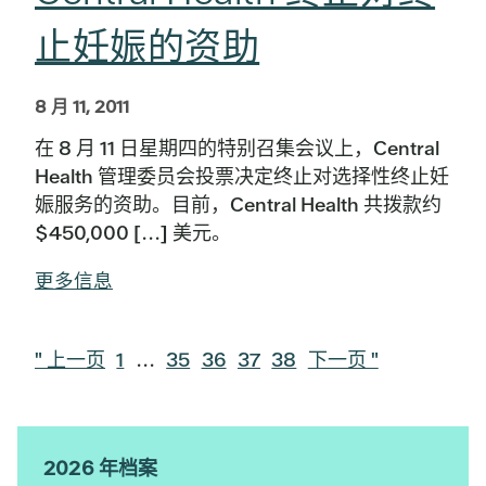
止妊娠的资助
8 月 11, 2011
在 8 月 11 日星期四的特别召集会议上，Central
Health 管理委员会投票决定终止对选择性终止妊
娠服务的资助。目前，Central Health 共拨款约
$450,000 [...] 美元。
更多信息
转
转
中
转
转
转
转
转
"
上一页
1
...
35
36
37
38
下一页 "
到
至
间
至
至
至
至
到
页
页
页
页
页
页
面
省
面
面
面
面
略
2026 年档案