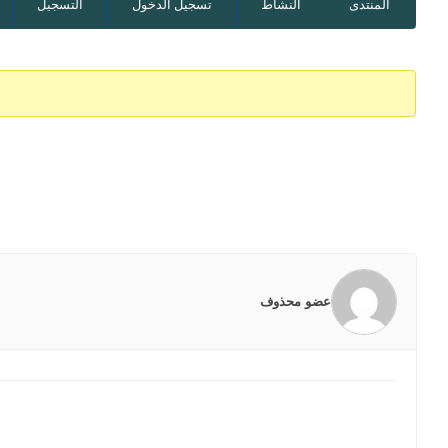
المنتدى
النشاط
تسجيل الدخول
التسجيل
عضو محذوف