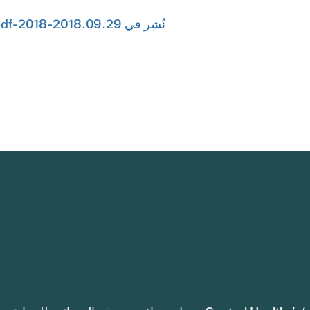
نُشِر في 2018.09.29-2018-Quorum-Event-Planned-Plarenthood-Diner.pdf