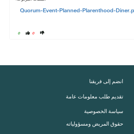
ا
ا
0
0
ن
ن
ق
ق
ر
ر
ل
ل
إ
إ
ب
ب
د
د
ا
ا
ء
ء
ع
إ
د
ع
م
ج
إ
ا
ع
ب
انضم إلى فريقنا
ج
.
ا
ب
ك
تقديم طلب معلومات عامة
سياسة الخصوصية
حقوق المريض ومسؤولياته