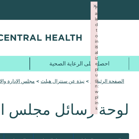
تخطي
×
F
إلى
ai
المحتوى
le
d
الرئيسي
t
o
in
iti
al
iz
احصل على الرعاية الصحية
e
pl
u
gi
الصفحة الرئيسية
>
نبذة عن سنترال هيلث
>
مجلس الإدارة وال
n:
w
pl
in
لوحة رسائل مجلس ال
k
Failed to initialize plugin