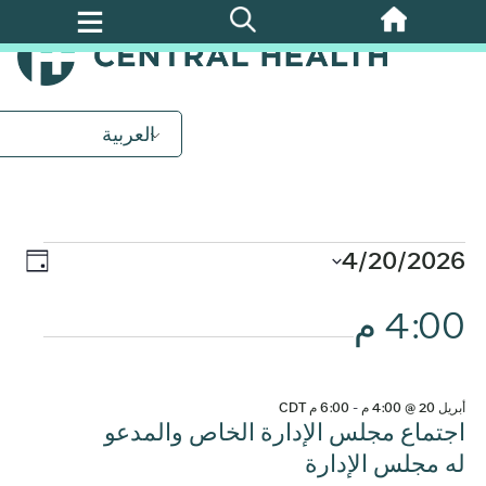
تخطي
إلى
المحتوى
الرئيسي
الفعاليات
العربية
ل
أبريل
الح
4/20/2026
التن
اليوم
20,
ews
اختر
4:00 م
في
التاريخ.
tion
2026
الم
أبريل 20 @ 4:00 م
-
6:00 م
CDT
اجتماع مجلس الإدارة الخاص والمدعو
له مجلس الإدارة