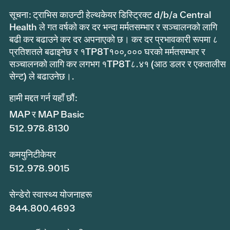
सूचना: ट्राभिस काउन्टी हेल्थकेयर डिस्ट्रिक्ट d/b/a Central
Health ले गत वर्षको कर दर भन्दा मर्मतसम्भार र सञ्चालनको लागि
बढी कर बढाउने कर दर अपनाएको छ। कर दर प्रभावकारी रूपमा ८
प्रतिशतले बढाइनेछ र १TP8T१००,००० घरको मर्मतसम्भार र
सञ्चालनको लागि कर लगभग १TP8T८.४१ (आठ डलर र एकतालीस
सेन्ट) ले बढाउनेछ।.
हामी मद्दत गर्न यहाँ छौं:
MAP र MAP Basic
512.978.8130
कमयुनिटीकेयर
512.978.9015
सेन्डेरो स्वास्थ्य योजनाहरू
844.800.4693