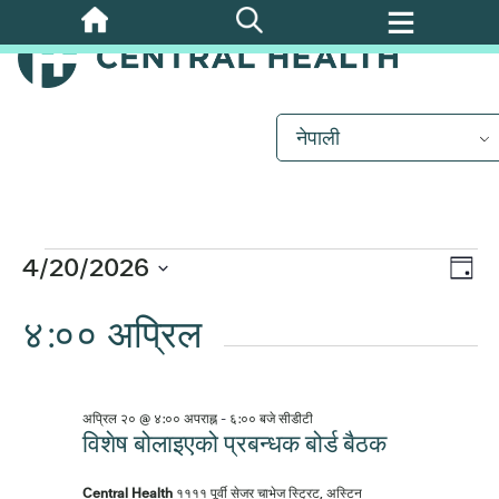
मुख्य
सामग्रीमा
जानुहोस्
घटनाहरू
नेपाली
for
अप्रिल
कार्
4/20/2026
दृश्
दिन
20,
दृश्य
मिति
४:०० अप्रिल
नेभ
चयन
नेभि
2026
गर्नुहोस्।
अप्रिल २० @ ४:०० अपराह्न
-
६:०० बजे
सीडीटी
विशेष बोलाइएको प्रबन्धक बोर्ड बैठक
Central Health
११११ पूर्वी सेजर चाभेज स्ट्रिट, अस्टिन