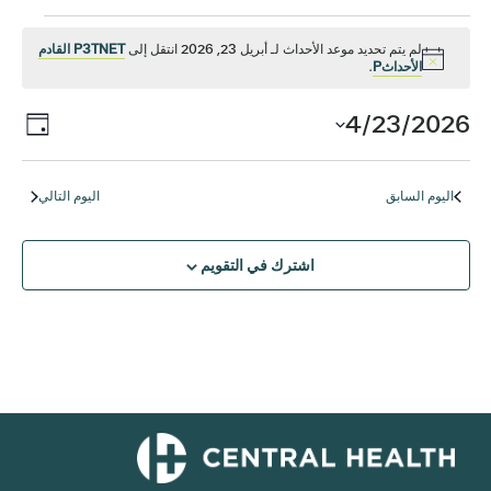
الفعاليات
لم يتم تحديد موعد الأحداث لـ أبريل 23, 2026 انتقل إلى
P3TNET القادم
إشعار
الأحداثP
.
ل
الح
4/23/2026
التن
اليوم
أبريل
ews
اختر
في
التاريخ.
tion
23,
اليوم السابق
اليوم التالي
الم
2026
اشترك في التقويم