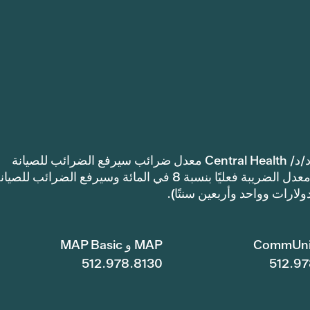
إشعار: اعتمدت مقاطعة ترافيس كاونتي للرعاية الصحية د/د/ Central Health معدل ضرائب سيرفع الضرائب للصيانة
والعمليات أكثر من معدل ضرائب العام الماضي. سيرتفع معدل الضريبة فعليًا بنسبة 8 في المائة وسيرفع الضرائب للصي
CommUni
MAP و MAP Basic
512.978.8130
512.97