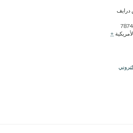
يس درايف
7874
لأمريكية
+
تروني