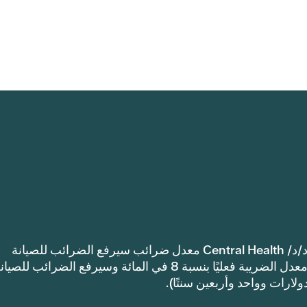
إشعار: اعتمدت مقاطعة ترافيس كاونتي للرعاية الصحية د/د/ Central Health معدل ضرائب سيرفع الضرائب للصيانة
والعمليات أكثر من معدل ضرائب العام الماضي. سيرتفع معدل الضريبة فعليًا بنسبة 8 في المائة وسيرفع الضرائب للصي