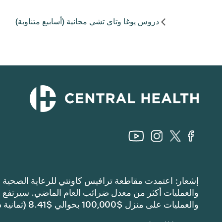
دروس يوغا وتاي تشي مجانية (أسابيع متناوبة)
والعمليات على منزل $100,000 بحوالي $8.41 (ثمانية دولارات وواحد وأربعين سنتًا).