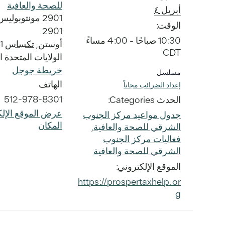
للصحة والعافية
أبريل ٤
2901 مونتوبول
الوقت:
2901
10:30 صباحًا - 4:00 مساءً
أوستن
,
تكساس
1
CDT
الولايات المتحدة ا
خريطة جوجل
مسلسل
الهاتف
إعداد الضرائب مجاناً
512-978-8301
الحدث Categories:
عرض الموقع الإلك
جدول مواعيد مركز الجنوب
المكان
الشرقي للصحة والعافية
,
فعاليات مركز الجنوب
الشرقي للصحة والعافية
الموقع الإلكتروني:
https://prospertaxhelp.or
g