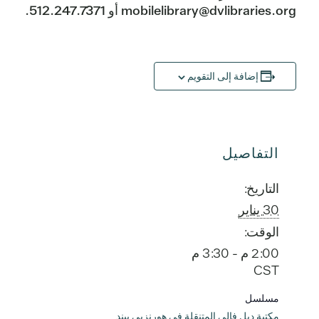
mobilelibrary@dvlibraries.org أو 512.247.7371.
إضافة إلى التقويم
التفاصيل
التاريخ:
30 يناير
الوقت:
2:00 م - 3:30 م
CST
مسلسل
مكتبة ديل فالي المتنقلة في هورنزبي بيند