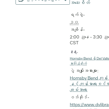
အသေးစိတ်
ရက်စွဲ-
၃၀
အချိန်-
2:00 ညနေ - 3:30 ည
CST
စီးရီး-
Hornsby Bend ရှိ Del Valle 
စာကြည့်တိုက်
ပွဲ အမျိုးအစားများ:
Hornsby Bend ကျန်းမ
နှင့် ကျန်းမာရေးစင်တ
ချမ်းသာရေး
ဝဘ်ဆိုဒ်-
https://www.dvlibra