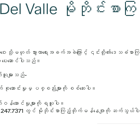
l Valle မိုဘိုင်းစာကြည
 သို့မဟုတ် သွားလာရေးအခက်အခဲကြောင့် ၎င်းတို့၏ဒေသခံစာကြည့်တ
ကို ပေးဆောင်ပါသည်။
တ်သူများသည်-
တိုက် စုဆောင်းမှုမှ ပစ္စည်းများကို စစ်ဆေးပါ။
်ဝန်ဆောင်မှုများကို ရယူပါ။
247.7371 တွင် မိုဘိုင်းစာကြည့်တိုက်မန်နေဂျာကို ဆက်သွယ်