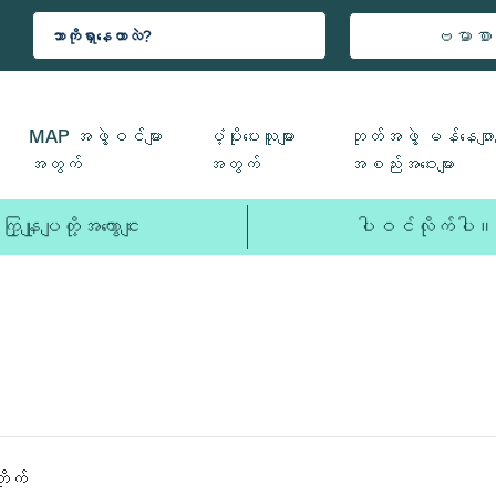
ဗမာစာ
MAP အဖွဲ့ဝင်များ
ပံ့ပိုးပေးသူများ
ဘုတ်အဖွဲ့ မန်နေဂျာမ
အတွက်
အတွက်
အစည်းအဝေးများ
ကြှနျုပျတို့အကွောငျး
ပါဝင်လိုက်ပါ။
ိုက်