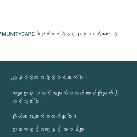
MMUNITYCARE ဒါရိုက်တာအဖွဲ့နှင့် ပူးတွဲအစည်းအဝေး
ကျွန်ုပ်တို့၏အဖွဲ့သို့ဝင်ရောက်ပါ။
အများသူငှာ သတင်းအချက်အလတ် တောင်းဆိုချက်ကို
တင်သွင်းပါ။
ကိုယ်ရေးအချက်အလက်မူဝါဒ
လူနာအခွင့်အရေးနှင့် တာဝန်များ