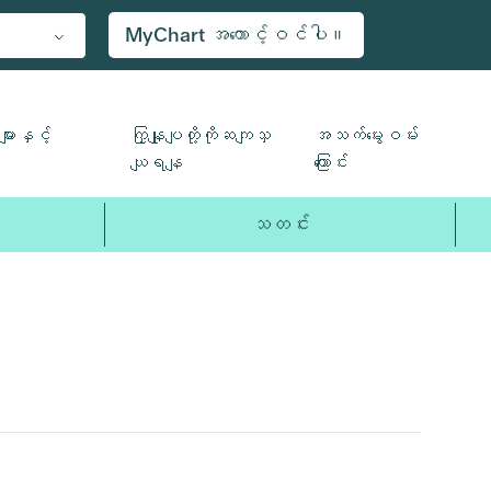
MyChart အကောင့်ဝင်ပါ။
ျားနှင့်
ကြှနျုပျတို့ကိုဆကျသှ
အသက်မွေးဝမ်း
ယျရနျ
ကြောင်း
သတင်း