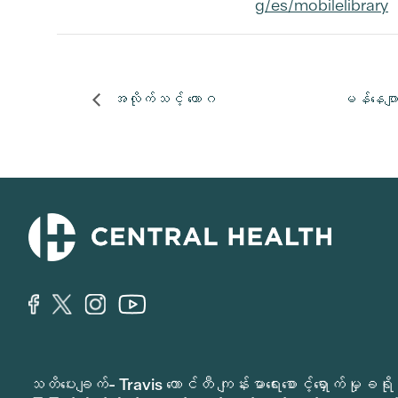
g/es/mobilelibrary
အလိုက်သင့် ယောဂ
မန်နေဂျာ
သတိပေးချက်- Travis ကောင်တီ ကျန်းမာရေးစောင့်ရှောက်မှ