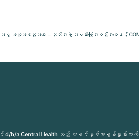
အဖွဲ့ အထူးအစည်းအဝေး – ဘုတ်အဖွဲ့ အပန်းဖြေအစည်းအဝေးနှင့် CO
ုခရိုင် d/b/a Central Health သည် ယခင်နှစ်အခွန်နှုန်းထက်