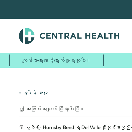
အဓိက
အကြောင်းအရာ
သို့
ကျော်သွား
ပါ။
ကျန်းမာရေးစောင့်ရှောက်မှုရယူပါ။
« အဲ့ဒါနဲ့ အားလုံး
ဤ အဖြစ်အပျက် ပြီးသွားပါပြီ။
ပွဲစီးရီး-
Hornsby Bend ရှိ Del Valle မိုဘိုင်းစာကြည့်တ