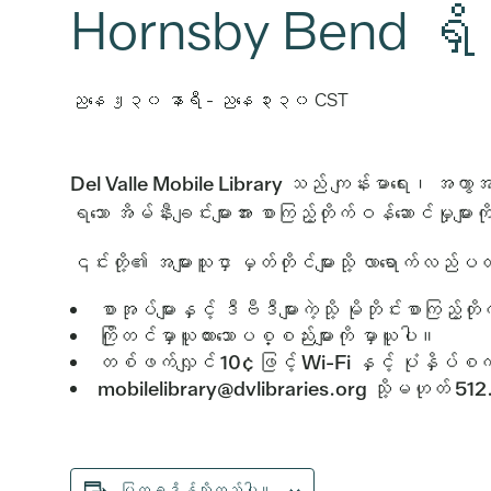
Hornsby Bend ရှိ De
ညနေ ၂း၃၀ နာရီ
-
ညနေ ၃း၃၀
CST
Del Valle Mobile Library သည် ကျန်းမာရေး၊ အကွာအဝေး
ရသော အိမ်နီးချင်းများအား စာကြည့်တိုက်ဝန်ဆောင်မှုများ
၎င်းတို့၏ အများသူငှာ မှတ်တိုင်များသို့ လာရောက်လည်ပ
စာအုပ်များနှင့် ဒီဗီဒီများကဲ့သို့ မိုဘိုင်းစာကြည့်
ကြိုတင်မှာယူထားသောပစ္စည်းများကို မှာယူပါ။
တစ်ဖက်လျှင် 10¢ ဖြင့် Wi-Fi နှင့် ပုံနှိပ်စက
mobilelibrary@dvlibraries.org သို့မဟုတ် 512.
ပြက္ခဒိန်သို့ထည့်ပါ။