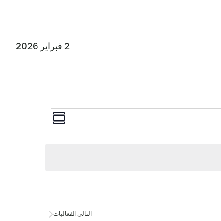
2 فبراير 2026
التنقل
الحدث
الملخص
Views
في
اختر
Navigation
التاريخ.
المشاهدا
التالي
الفعاليات