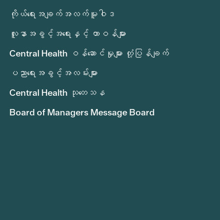
ကိုယ်ရေးအချက်အလက်မူဝါဒ
လူနာအခွင့်အရေးနှင့် တာဝန်များ
Central Health ဝန်ဆောင်မှုများ တုံ့ပြန်ချက်
ပညာရေးအခွင့်အလမ်းများ
Central Health သုတေသန
Board of Managers Message Board