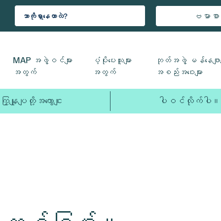
ဗမာစာ
MAP အဖွဲ့ဝင်များ
ပံ့ပိုးပေးသူများ
ဘုတ်အဖွဲ့ မန်နေဂျာမ
အတွက်
အတွက်
အစည်းအဝေးများ
ကြှနျုပျတို့အကွောငျး
ပါဝင်လိုက်ပါ။