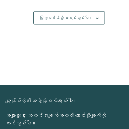
ပြက္ခဒိန်သို့ စာရင်းသွင်းပါ။
ကျွန်ုပ်တို့၏အဖွဲ့သို့ဝင်ရောက်ပါ။
အများသူငှာ သတင်းအချက်အလတ် တောင်းဆိုချက်ကို
တင်သွင်းပါ။