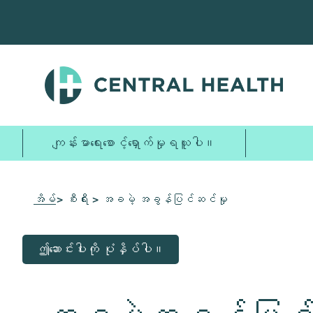
အဓိက
အကြောင်းအရာ
သို့
ကျော်သွား
ပါ။
ကျန်းမာရေးစောင့်ရှောက်မှုရယူပါ။
အိမ်
> စီးရီး > အခမဲ့ အခွန်ပြင်ဆင်မှု
ဤဆောင်းပါးကို ပုံနှိပ်ပါ။