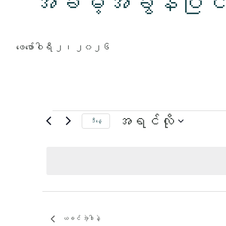
အခမဲ့အခွန်ပြင်
ဖေဖော်ဝါရီ ၂၊ ၂၀၂၆
အဲ့
ဒါနဲ့
အရင်လို
ဒီနေ့
ရက်စွဲ
ကို
ရွေး
ပါ။
ယခင်
အဲ့ဒါနဲ့