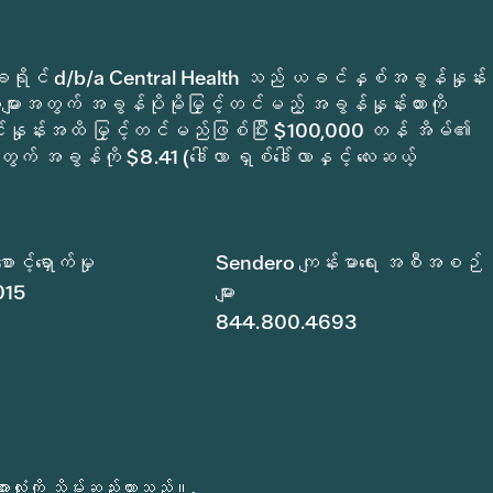
က်မှုခရိုင် d/b/a Central Health သည် ယခင်နှစ်အခွန်နှုန်း
ျားအတွက် အခွန်ပိုမိုမြှင့်တင်မည့် အခွန်နှုန်းထားကို
ုင်နှုန်းအထိ မြှင့်တင်မည်ဖြစ်ပြီး $100,000 တန် အိမ်၏
ွက် အခွန်ကို $8.41 (ဒေါ်လာ ရှစ်ဒေါ်လာနှင့် လေးဆယ့်
င့်ရှောက်မှု
Sendero ကျန်းမာရေး အစီအစဉ်
015
များ
844.800.4693
လုံးကို သိမ်းဆည်းထားသည်။.