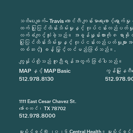
သတိပေးချက်- Travis ကောင်တီ ကျန်းမာရေးစောင့်ရှော
ထက် ပြုပြင်ထိန်းသိမ်းမှုနှင့် လုပ်ငန်းလည်ပတ်မှုမ
လက်ခံကျင့်သုံးခဲ့သည်။ အခွန်နှုန်းထားကို ၈ ရာခိ
ပြုပြင်ထိန်းသိမ်းမှုနှင့် လုပ်ငန်းလည်ပတ်မှုများအတ
တစ်ဆင့်) ခန့် မြှင့်တင်မည်ဖြစ်သည်။.
ကျွန်ုပ်တို့သည် ကူညီရန်အတွက် ဖြစ်ပါသည်။
MAP နှင့် MAP Basic
ကွန်မြူနတီစော
512.978.8130
512.978.9
1111 East Cesar Chavez St.
အော်စတင်၊ TX 78702
512.978.8000
မူပိုင်ခွင့် © ၂၀၂၆ Central Health။ မူပိုင်ခွင့်အား