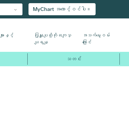
MyChart အကောင့်ဝင်ပါ။
ျားနှင့်
ကြှနျုပျတို့ကိုဆကျသှ
အသက်မွေးဝမ်း
ယျရနျ
ကြောင်း
သတင်း